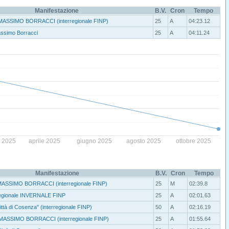
Manifestazione
B.V.
Cron
Tempo
MASSIMO BORRACCI (interregionale FINP)
25
A
04:23.12
ssimo Borracci
25
A
04:11.24
o 2025
aprile 2025
giugno 2025
agosto 2025
ottobre 2025
Manifestazione
B.V.
Cron
Tempo
ASSIMO BORRACCI (interregionale FINP)
25
M
02:39.8
egionale INVERNALE FINP
25
A
02:01.63
ttà di Cosenza" (interregionale FINP)
50
A
02:16.19
MASSIMO BORRACCI (interregionale FINP)
25
A
01:55.64