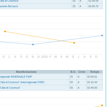
Città di Cosenza"
50
A
01:58.09
assimo Borracci
25
A
02:09.75
G
L
A
S
O
N
D
2025
F
M
A
M
G
L
A
S
O
..
Manifestazione
B.V.
Cron
Tempo
Regionale INVERNALE FINP
25
A
02:09.91
Città di Cosenza" (interregionale FINP)
50
A
02:10.44
"Città di Cosenza"
50
A
02:48.00