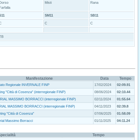
Dorso
Misti
Rana
Farfalla
S11
SM11
SB11
C
C
C
TB
Manifestazione
Data
Tempo
ato Regionale INVERNALE FINP
17/02/2024
02:09.91
ing "Città di Cosenza" (interregionale FINP)
08/06/2024
02:10.44
RIAL MASSIMO BORRACCI (interregionale FINP)
02/11/2024
01:55.64
IAL MASSIMO BORRACCI (interregionale FINP)
04/11/2023
02:39.8
ting "Città di Cosenza"
07/06/2025
01:58.09
ial Massimo Borracci
01/11/2025
04:11.24
pecialità
Tempo