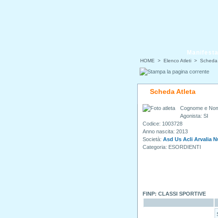
Manifesta
HOME
> Elenco Atleti > Scheda 
Scheda Atleta
Cognome e No
Agonista: SI
Codice: 1003728
Anno nascita: 2013
Società:
Asd Us Acli Arvalia 
Categoria: ESORDIENTI
FINP: CLASSI SPORTIVE