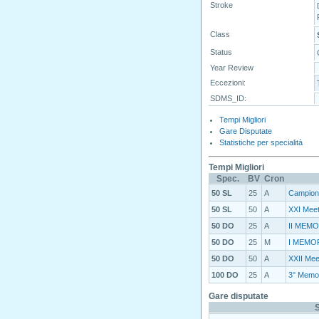
Stroke
Class
Status
Year Review
Eccezioni:
SDMS_ID:
Tempi Migliori
Gare Disputate
Statistiche per specialità
Tempi Migliori
Spec.
BV
Cron
50 SL
25
A
Campion
50 SL
50
A
XXI Meet
50 DO
25
A
II MEMO
50 DO
25
M
I MEMOR
50 DO
50
A
XXII Mee
100 DO
25
A
3° Memor
Gare disputate
S