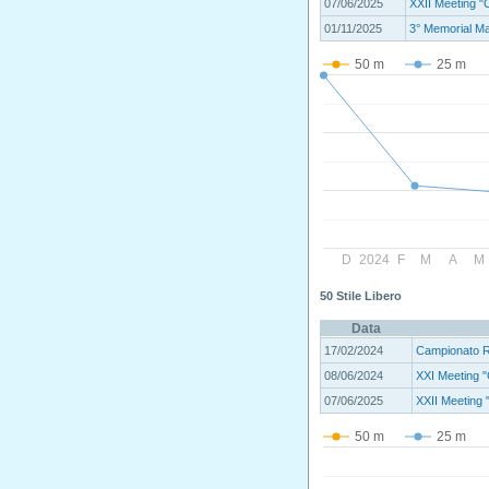
07/06/2025
XXII Meeting "
01/11/2025
3° Memorial M
50 m
25 m
D
2024
F
M
A
M
50 Stile Libero
Data
17/02/2024
Campionato 
08/06/2024
XXI Meeting "
07/06/2025
XXII Meeting 
50 m
25 m