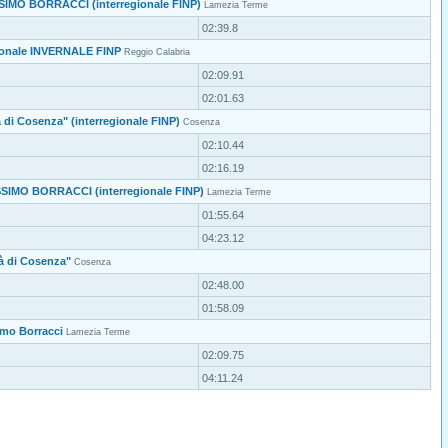
IMO BORRACCI (interregionale FINP)
Lamezia Terme
02:39.8
onale INVERNALE FINP
Reggio Calabria
02:09.91
02:01.63
à di Cosenza" (interregionale FINP)
Cosenza
02:10.44
02:16.19
SIMO BORRACCI (interregionale FINP)
Lamezia Terme
01:55.64
04:23.12
tà di Cosenza"
Cosenza
02:48.00
01:58.09
imo Borracci
Lamezia Terme
02:09.75
04:11.24