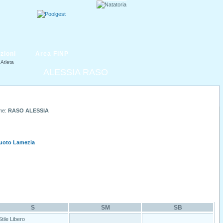
zioni
Area FINP
Atleta
ALESSIA RASO
me:
RASO ALESSIA
Nuoto Lamezia
S
SM
SB
Stile Libero