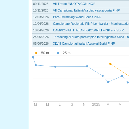
09/11/2025
VII Trofeo "NUOTA CON NOI"
15/11/2025
VII Campionati Italiani Assoluti vasca corta FINP
12/03/2026
Para Swimming World Series 2026
12/04/2026
Campionato Regionale FINP Lombardia - Manifestazion
18/04/2026
CAMPIONATI ITALIANI GIOVANILI FINP e FISDIR
24/05/2026
1° Meeting di nuoto paralimpico Interregionale Silvia T
05/06/2026
XLVIII Campionati Italiani Assoluti Estivi FINP
50 m
25 m
M
M
L
S
N
2025
M
M