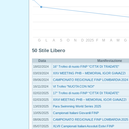
G
L
A
S
O
N
D
2025
F
M
A
M
G
50 Stile Libero
Data
Manifestazione
18/02/2024
16° Trofeo di nuoto FINP “CITTA’ DI TRADATE”
03/03/2024
XXV MEETING PHB – MEMORIAL IGOR GIAVAZZI
09/06/2024
CAMPIONATO REGIONALE FINP LOMBARDIA 2024
16/11/2024
VI Trofeo "NUOTA CON NOI"
02/02/2025
17° Trofeo di nuoto FINP “CITTA’ DI TRADATE”
02/03/2025
XXVI MEETING PHB – MEMORIAL IGOR GIAVAZZI
13/03/2025
Para Swimming World Series 2025
10/05/2025
Campionati Italiani Giovanili FINP
08/06/2025
CAMPIONATO REGIONALE FINP LOMBARDIA 2025
05/07/2025
XLVII Campionati Italiani Assoluti Estivi FINP