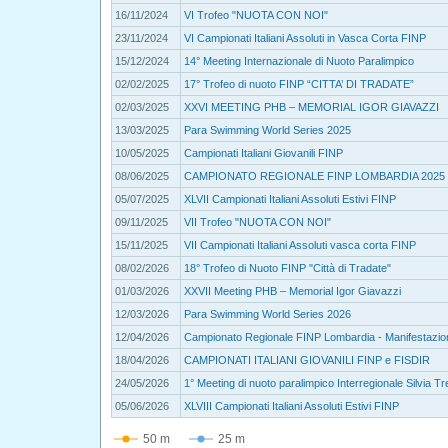
16/11/2024
VI Trofeo "NUOTA CON NOI"
23/11/2024
VI Campionati Italiani Assoluti in Vasca Corta FINP
15/12/2024
14° Meeting Internazionale di Nuoto Paralimpico
02/02/2025
17° Trofeo di nuoto FINP “CITTA’ DI TRADATE”
02/03/2025
XXVI MEETING PHB – MEMORIAL IGOR GIAVAZZI
13/03/2025
Para Swimming World Series 2025
10/05/2025
Campionati Italiani Giovanili FINP
08/06/2025
CAMPIONATO REGIONALE FINP LOMBARDIA 2025
05/07/2025
XLVII Campionati Italiani Assoluti Estivi FINP
09/11/2025
VII Trofeo "NUOTA CON NOI"
15/11/2025
VII Campionati Italiani Assoluti vasca corta FINP
08/02/2026
18° Trofeo di Nuoto FINP "Città di Tradate"
01/03/2026
XXVII Meeting PHB – Memorial Igor Giavazzi
12/03/2026
Para Swimming World Series 2026
12/04/2026
Campionato Regionale FINP Lombardia - Manifestazion
18/04/2026
CAMPIONATI ITALIANI GIOVANILI FINP e FISDIR
24/05/2026
1° Meeting di nuoto paralimpico Interregionale Silvia T
05/06/2026
XLVIII Campionati Italiani Assoluti Estivi FINP
50 m
25 m