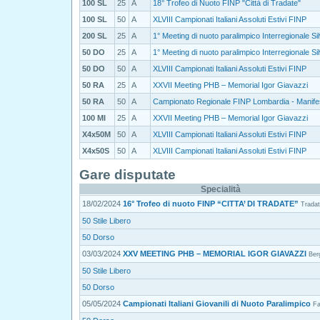
100 SL
25
A
18° Trofeo di Nuoto FINP "Città di Tradate"
100 SL
50
A
XLVIII Campionati Italiani Assoluti Estivi FINP
200 SL
25
A
1° Meeting di nuoto paralimpico Interregionale S
50 DO
25
A
1° Meeting di nuoto paralimpico Interregionale S
50 DO
50
A
XLVIII Campionati Italiani Assoluti Estivi FINP
50 RA
25
A
XXVII Meeting PHB – Memorial Igor Giavazzi
50 RA
50
A
Campionato Regionale FINP Lombardia - Manifes
100 MI
25
A
XXVII Meeting PHB – Memorial Igor Giavazzi
X4x50M
50
A
XLVIII Campionati Italiani Assoluti Estivi FINP
X4x50S
50
A
XLVIII Campionati Italiani Assoluti Estivi FINP
Gare disputate
Specialità
18/02/2024
16° Trofeo di nuoto FINP “CITTA’ DI TRADATE”
Trada
50 Stile Libero
50 Dorso
03/03/2024
XXV MEETING PHB – MEMORIAL IGOR GIAVAZZI
Ber
50 Stile Libero
50 Dorso
05/05/2024
Campionati Italiani Giovanili di Nuoto Paralimpico
Fa