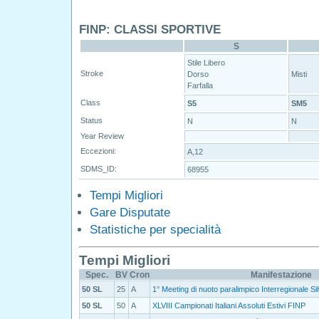
FINP: CLASSI SPORTIVE
S
Stile Libero
Stroke
Dorso
Misti
Farfalla
Class
S5
SM5
Status
N
N
Year Review
Eccezioni:
A,12
SDMS_ID:
68955
Tempi Migliori
Gare Disputate
Statistiche per specialità
Tempi Migliori
Spec.
BV
Cron
Manifestazione
50 SL
25
A
1° Meeting di nuoto paralimpico Interregionale S
50 SL
50
A
XLVIII Campionati Italiani Assoluti Estivi FINP