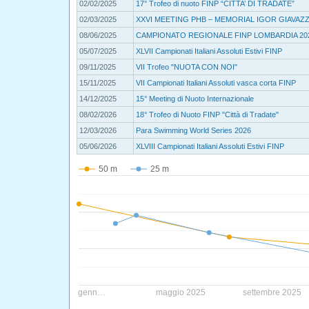
02/02/2025
17° Trofeo di nuoto FINP “CITTA’ DI TRADATE”
02/03/2025
XXVI MEETING PHB – MEMORIAL IGOR GIAVAZZ
08/06/2025
CAMPIONATO REGIONALE FINP LOMBARDIA 20
05/07/2025
XLVII Campionati Italiani Assoluti Estivi FINP
09/11/2025
VII Trofeo "NUOTA CON NOI"
15/11/2025
VII Campionati Italiani Assoluti vasca corta FINP
14/12/2025
15° Meeting di Nuoto Internazionale
08/02/2026
18° Trofeo di Nuoto FINP "Città di Tradate"
12/03/2026
Para Swimming World Series 2026
05/06/2026
XLVIII Campionati Italiani Assoluti Estivi FINP
50 m
25 m
genn…
maggio 2025
settembre 2025