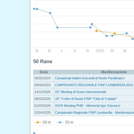
M
M
L
S
N
2025
M
M
50 Rana
Data
Manifestazione
05/05/2024
Campionati Italiani Giovanili di Nuoto Paralimpico
09/06/2024
CAMPIONATO REGIONALE FINP LOMBARDIA 2024
14/12/2025
15° Meeting di Nuoto Internazionale
08/02/2026
18° Trofeo di Nuoto FINP "Città di Tradate"
01/03/2026
XXVII Meeting PHB – Memorial Igor Giavazzi
12/04/2026
Campionato Regionale FINP Lombardia - Manifestazion
50 m
25 m