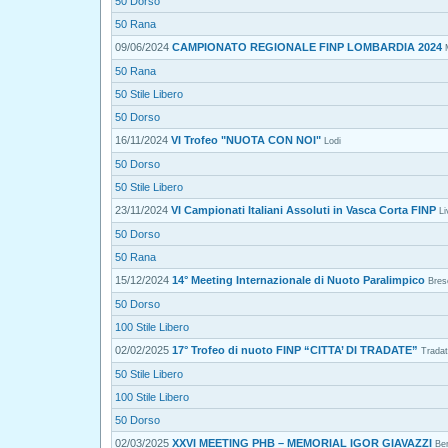
50 Dorso
50 Rana
09/06/2024
CAMPIONATO REGIONALE FINP LOMBARDIA 2024
50 Rana
50 Stile Libero
50 Dorso
16/11/2024
VI Trofeo "NUOTA CON NOI"
Lodi
50 Dorso
50 Stile Libero
23/11/2024
VI Campionati Italiani Assoluti in Vasca Corta FINP
Li
50 Dorso
50 Rana
15/12/2024
14° Meeting Internazionale di Nuoto Paralimpico
Bres
50 Dorso
100 Stile Libero
02/02/2025
17° Trofeo di nuoto FINP “CITTA’ DI TRADATE”
Trada
50 Stile Libero
100 Stile Libero
50 Dorso
02/03/2025
XXVI MEETING PHB – MEMORIAL IGOR GIAVAZZI
Be