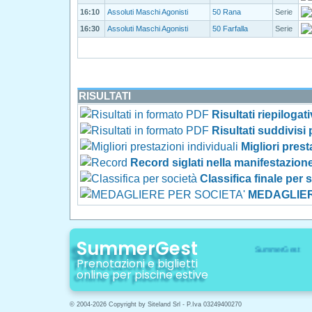
16:10
Assoluti Maschi Agonisti
50 Rana
Serie
16:30
Assoluti Maschi Agonisti
50 Farfalla
Serie
RISULTATI
Risultati riepilogat
Risultati suddivisi
Migliori prest
Record siglati nella manifestazion
Classifica finale per 
MEDAGLIER
SummerGest
Prenotazioni e biglietti
online per piscine estive
© 2004-2026 Copyright by Siteland Srl - P.Iva 03249400270