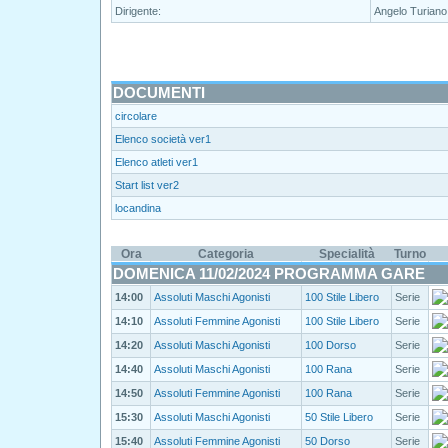
Dirigente:
Angelo Turian
DOCUMENTI
circolare
Elenco società ver1
Elenco atleti ver1
Start list ver2
locandina
Ora
Categoria
Specialità
Turno
DOMENICA 11/02/2024 PROGRAMMA GARE
14:00
Assoluti Maschi Agonisti
100 Stile Libero
Serie
14:10
Assoluti Femmine Agonisti
100 Stile Libero
Serie
14:20
Assoluti Maschi Agonisti
100 Dorso
Serie
14:40
Assoluti Maschi Agonisti
100 Rana
Serie
14:50
Assoluti Femmine Agonisti
100 Rana
Serie
15:30
Assoluti Maschi Agonisti
50 Stile Libero
Serie
15:40
Assoluti Femmine Agonisti
50 Dorso
Serie