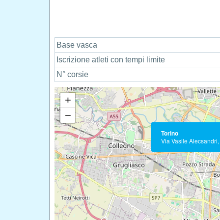
Base vasca
Iscrizione atleti con tempi limite
N° corsie
+
−
Torino
Via Vasile Alecsandri,