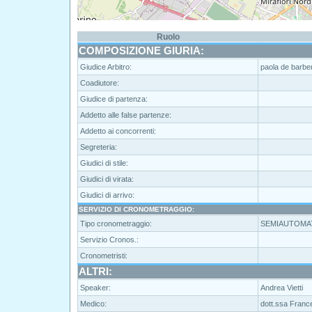
Ruolo
COMPOSIZIONE GIURIA:
Giudice Arbitro:
paola de barbe
Coadiutore:
Giudice di partenza:
Addetto alle false partenze:
Addetto ai concorrenti:
Segreteria:
Giudici di stile:
Giudici di virata:
Giudici di arrivo:
SERVIZIO DI CRONOMETRAGGIO:
Tipo cronometraggio:
SEMIAUTOMA
Servizio Cronos.:
Cronometristi:
ALTRI:
Speaker:
Andrea Vietti
Medico:
dott.ssa Fran