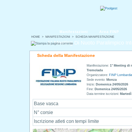
Manifestazioni
Area FINP
HOME
>
MANIFESTAZIONI
> SCHEDA MANIFESTAZIONE
1° Meeting Di Nuoto Paralimpico Int
Scheda della Manifestazione
Manifestazione:
1° Meeting di 
Tremolada
Organizzatore:
FINP Lombardi
Sede evento:
Monza
Inizio:
Domenica 24/05/2026
Fine:
Domenica 24/05/2026
Data termine iscrizioni:
Martedì
Base vasca
N° corsie
Iscrizione atleti con tempi limite