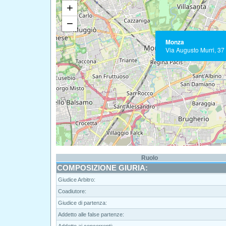
+
−
Monza
Via Augusto Murri, 37
Ruolo
COMPOSIZIONE GIURIA:
Giudice Arbitro:
Coadiutore:
Giudice di partenza:
Addetto alle false partenze: