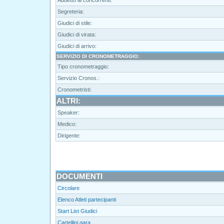
Addetto ai concorrenti:
Segreteria:
Giudici di stile:
Giudici di virata:
Giudici di arrivo:
SERVIZIO DI CRONOMETRAGGIO:
Tipo cronometraggio:
Servizio Cronos.:
Cronometristi:
ALTRI:
Speaker:
Medico:
Dirigente:
DOCUMENTI
Circolare
Elenco Atleti partecipanti
Start List Giudici
Cartellini gara