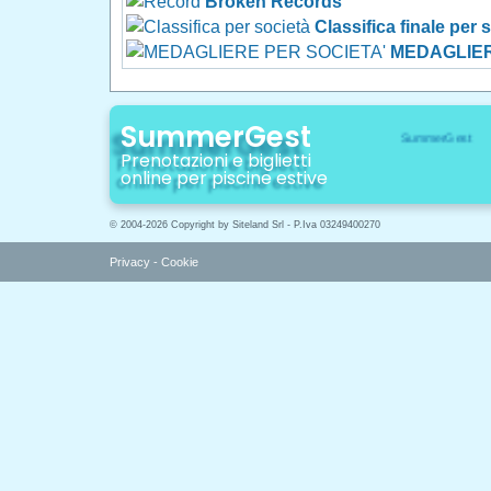
Broken Records
Classifica finale per 
MEDAGLIER
SummerGest
Prenotazioni e biglietti
online per piscine estive
© 2004-2026 Copyright by Siteland Srl - P.Iva 03249400270
Privacy
-
Cookie