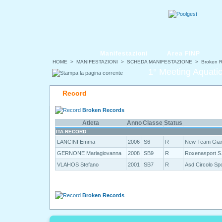
Manifestazioni
Area FINP
HOME
>
MANIFESTAZIONI
>
SCHEDA MANIFESTAZIONE
> Broken R
1° Meeting Aquat
Record
Broken Records
Atleta
Anno
Classe
Status
ITA RECORD
LANCINI Emma
2006
S6
R
New Team Gia
GERNONE Mariagiovanna
2008
SB9
R
Roxenasport S.
VLAHOS Stefano
2001
SB7
R
Asd Circolo Sp
Broken Records