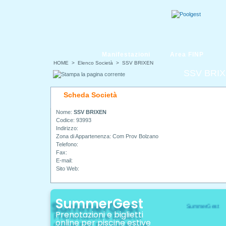
Manifestazioni
Area FINP
HOME
> Elenco Società > SSV BRIXEN
SSV BRI
Scheda Società
Nome:
SSV BRIXEN
Codice: 93993
Indirizzo:
Zona di Appartenenza: Com Prov Bolzano
Telefono:
Fax:
E-mail:
Sito Web:
SummerGest
Prenotazioni e biglietti
online per piscine estive