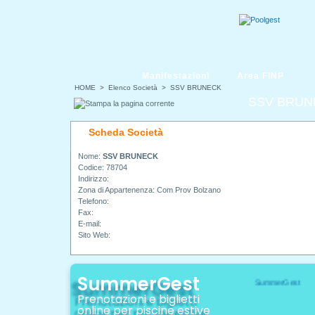
Manifestazioni
Area FINP
HOME
> Elenco Società > SSV BRUNECK
SSV BRUN
Scheda Società
Nome:
SSV BRUNECK
Codice: 78704
Indirizzo:
Zona di Appartenenza: Com Prov Bolzano
Telefono:
Fax:
E-mail:
Sito Web:
SummerGest
Prenotazioni e biglietti
online per piscine estive