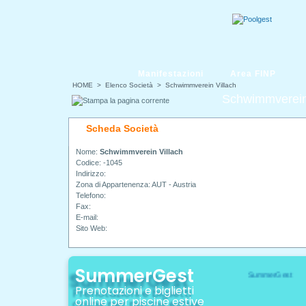
Manifestazioni
Area FINP
HOME
> Elenco Società > Schwimmverein Villach
Schwimmverein
Scheda Società
Nome:
Schwimmverein Villach
Codice: -1045
Indirizzo:
Zona di Appartenenza: AUT - Austria
Telefono:
Fax:
E-mail:
Sito Web:
SummerGest
Prenotazioni e biglietti
online per piscine estive