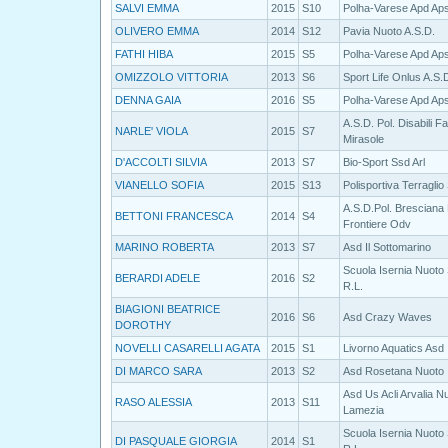
SALVI EMMA
2015
S10
Polha-Varese Apd Ap
OLIVERO EMMA
2014
S12
Pavia Nuoto A.S.D.
FATHI HIBA
2015
S5
Polha-Varese Apd Ap
OMIZZOLO VITTORIA
2013
S6
Sport Life Onlus A.S.
DENNA GAIA
2016
S5
Polha-Varese Apd Ap
A.S.D. Pol. Disabili F
NARLE' VIOLA
2015
S7
Mirasole
D'ACCOLTI SILVIA
2013
S7
Bio-Sport Ssd Arl
VIANELLO SOFIA
2015
S13
Polisportiva Terraglio
A.S.D.Pol. Bresciana
BETTONI FRANCESCA
2014
S4
Frontiere Odv
MARINO ROBERTA
2013
S7
Asd Il Sottomarino
Scuola Isernia Nuoto 
BERARDI ADELE
2016
S2
R.L.
BIAGIONI BEATRICE
2016
S6
Asd Crazy Waves
DOROTHY
NOVELLI CASARELLI AGATA
2015
S1
Livorno Aquatics Asd
DI MARCO SARA
2013
S2
Asd Rosetana Nuoto
Asd Us Acli Arvalia N
RASO ALESSIA
2013
S11
Lamezia
Scuola Isernia Nuoto 
DI PASQUALE GIORGIA
2014
S1