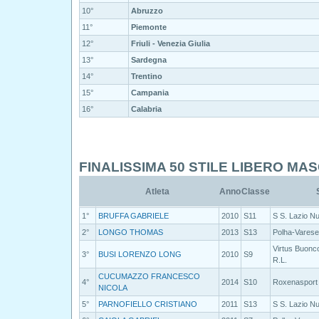
10°
Abruzzo
11°
Piemonte
12°
Friuli - Venezia Giulia
13°
Sardegna
14°
Trentino
15°
Campania
16°
Calabria
FINALISSIMA 50 STILE LIBERO MA
Atleta
Anno
Classe
1°
BRUFFA GABRIELE
2010
S11
S S. Lazio N
2°
LONGO THOMAS
2013
S13
Polha-Varese
Virtus Buonc
3°
BUSI LORENZO LONG
2010
S9
R.L.
CUCUMAZZO FRANCESCO
4°
2014
S10
Roxenasport 
NICOLA
5°
PARNOFIELLO CRISTIANO
2011
S13
S S. Lazio N