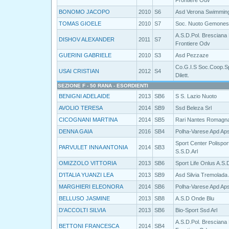
Frontiere Odv
BONOMO JACOPO
2010
S6
Asd Verona Swimmin
TOMAS GIOELE
2010
S7
Soc. Nuoto Gemonese
A.S.D.Pol. Bresciana
DISHOV ALEXANDER
2011
S7
Frontiere Odv
GUERINI GABRIELE
2010
S3
Asd Pezzaze
Co.G.I.S Soc.Coop.S
USAI CRISTIAN
2012
S4
Dilett.
SEZIONE F - 50 RANA - ESORDIENTI
BENIGNI ADELAIDE
2013
SB6
S S. Lazio Nuoto
AVOLIO TERESA
2014
SB9
Ssd Beleza Srl
CICOGNANI MARTINA
2014
SB5
Rari Nantes Romagn
DENNA GAIA
2016
SB4
Polha-Varese Apd Ap
Sport Center Polispor
PARVULET INNA ANTONIA
2014
SB3
S.S.D.Arl
OMIZZOLO VITTORIA
2013
SB6
Sport Life Onlus A.S.
D'ITALIA YUANZI LEA
2013
SB9
Asd Silvia Tremolada
MARGHIERI ELEONORA
2014
SB6
Polha-Varese Apd Ap
BELLUSO JASMINE
2013
SB8
A.S.D Onde Blu
D'ACCOLTI SILVIA
2013
SB6
Bio-Sport Ssd Arl
A.S.D.Pol. Bresciana
BETTONI FRANCESCA
2014
SB4