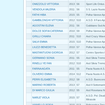
OMIZZOLO VITTORIA
2013
S6
Sport Life Onlus
VENDOLA VALERIA
2011
S6
S S. Lazio Nuoto
FATHI HIBA
2015
S5
Polha-Varese Ap
GAMBILONGHI VITTORIA
2012
S10
A.S.D. Il Faro A
AGOSTINI ELENA
2011
S6
Gabbiano Ssd Ar
DOLCE SOFIA CATERINA
2010
S9
Polha-Varese Ap
GRILLI CHIARA
2011
S10
Asd Crazy Wav
SALVI EMMA
2015
S10
Polha-Varese Ap
LIUZZI BENEDETTA
2010
S7
Polha-Varese Ap
MASTANTUONI GIORGIA
2012
S7
Centro Sportivo
GERMANO SONIA
2011
S5
Asd Silvia Trem
RINELLI YE FAN
2012
S10
Asd Silvia Trem
FARINA AGATA
2011
S5
Pavia Nuoto A.S
OLIVERO EMMA
2014
S12
Pavia Nuoto A.S
PERRI ELISABETTA
2012
S8
A.S.D. Buoncons
MARINO ROBERTA
2013
S7
Asd Il Sottomari
DI MARCO GIULIA
2012
S5
Asd Rosetana N
A.S.D. Pol. Disab
NARLE' VIOLA
2015
S7
Mirasole
VIANELLO SOFIA
2015
S13
Polisportiva Terr