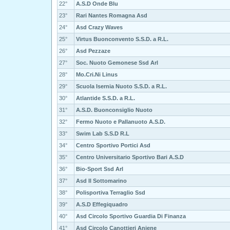
22°
A.S.D Onde Blu
23°
Rari Nantes Romagna Asd
24°
Asd Crazy Waves
25°
Virtus Buonconvento S.S.D. a R.L.
26°
Asd Pezzaze
27°
Soc. Nuoto Gemonese Ssd Arl
28°
Mo.Cri.Ni Linus
29°
Scuola Isernia Nuoto S.S.D. a R.L.
30°
Atlantide S.S.D. a R.L.
31°
A.S.D. Buonconsiglio Nuoto
32°
Fermo Nuoto e Pallanuoto A.S.D.
33°
Swim Lab S.S.D R.L
34°
Centro Sportivo Portici Asd
35°
Centro Universitario Sportivo Bari A.S.D
36°
Bio-Sport Ssd Arl
37°
Asd Il Sottomarino
38°
Polisportiva Terraglio Ssd
39°
A.S.D Effegiquadro
40°
Asd Circolo Sportivo Guardia Di Finanza
41°
Asd Circolo Canottieri Aniene