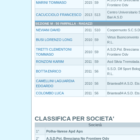
A.S.D.Pol. Bresciana
MARINI TOMMASO
2015
S9
Frontiere Odv
Centro Universitario 
CACUCCIOLO FRANCESCO
2013
S13
Bari A.S.D
SEZIONE M - 50 FARFALLA - RAGAZZI
NEVIANI DAVID
2011
S10
Coopernuoto S.C.S.D
Virtus Buonconvento 
BUSI LORENZO LONG
2010
S9
R.L.
TRETTI CLEMENTONI
A.S.D.Pol. Bresciana
2010
S9
TOMMASO
Frontiere Odv
RONZONI KARIM
2011
S9
Asd Silvia Tremolada
S.S.D. Dlf Sport Bolo
BOTTA ENRICO
2011
S6
R.L.
CAMELLINI LAGUARDIA
2010
S6
Briantea84 A.S.D. Ets
EDOARDO
COLOMBO LUCA
2011
S6
Briantea84 A.S.D. Ets
CLASSIFICA PER SOCIETA'
Società
1°
Polha-Varese Apd Aps
2°
A.S.D.Pol. Bresciana No Frontiere Odv