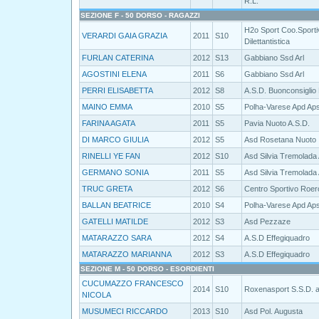
R.L.
SEZIONE F - 50 DORSO - RAGAZZI
H2o Sport Coo.Sporti
VERARDI GAIA GRAZIA
2011
S10
Dilettantistica
FURLAN CATERINA
2012
S13
Gabbiano Ssd Arl
AGOSTINI ELENA
2011
S6
Gabbiano Ssd Arl
PERRI ELISABETTA
2012
S8
A.S.D. Buonconsiglio
MAINO EMMA
2010
S5
Polha-Varese Apd Ap
FARINA AGATA
2011
S5
Pavia Nuoto A.S.D.
DI MARCO GIULIA
2012
S5
Asd Rosetana Nuoto
RINELLI YE FAN
2012
S10
Asd Silvia Tremolada
GERMANO SONIA
2011
S5
Asd Silvia Tremolada
TRUC GRETA
2012
S6
Centro Sportivo Roer
BALLAN BEATRICE
2010
S4
Polha-Varese Apd Ap
GATELLI MATILDE
2012
S3
Asd Pezzaze
MATARAZZO SARA
2012
S4
A.S.D Effegiquadro
MATARAZZO MARIANNA
2012
S3
A.S.D Effegiquadro
SEZIONE M - 50 DORSO - ESORDIENTI
CUCUMAZZO FRANCESCO
2014
S10
Roxenasport S.S.D. a
NICOLA
MUSUMECI RICCARDO
2013
S10
Asd Pol. Augusta