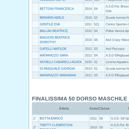
A.S.D.Pol. Bresc
BETTONI FRANCESCA
2014
S4
Odv
BERARDI ADELE
2016
S2
Scuola Isernia N
GENTILE EVA
2011
S11
Centro Sportivo 
BALLAN BEATRICE
2010
S4
Polha-Varese Ap
BIAGIONI BEATRICE
2016
S6
Asd Crazy Wav
DOROTHY
GATELLI MATILDE
2012
S3
Asd Pezzaze
MATARAZZO SARA
2012
S4
A.S.D Effegiqua
NOVELLI CASARELLI AGATA
2015
S1
Livorno Aquatics
DI PASQUALE GIORGIA
2014
S1
Scuola Isernia N
MATARAZZO MARIANNA
2012
S3
A.S.D Effegiqua
FINALISSIMA 50 DORSO MASCHILE
Atleta
Anno
Classe
1°
BOTTA ENRICO
2011
S6
S.S.D. Dlf Sp
TRETTI CLEMENTONI
A.S.D.Pol. B
2°
2010
S9