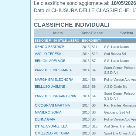
Le classifiche sono aggiornate al:
18/05/2026
Data di CHIUSURA DELLE CLASSIFICHE:
1
CLASSIFICHE INDIVIDUALI
Atleta
Anno
Classe
Società
SEZIONE F - 50 STILE LIBERO - ESORDIENTI
RENGO BEATRICE
2015
S11
S S. Lazio Nuoto
AVOLIO TERESA
2014
S10
Ssd Beleza Srl
BENIGNI ADELAIDE
2013
S7
S S. Lazio Nuoto
Sport Center Polispor
PARVULET INES MARIA
2014
S4
S.S.D.Arl
MARGHIERI ELEONORA
2014
S6
Polha-Varese Apd Ap
BELLUSO JASMINE
2013
S8
A.S.D Onde Blu
Sport Center Polispor
PARVULET INNA ANTONIA
2014
S4
S.S.D.Arl
CICOGNANI MARTINA
2014
S6
Rari Nantes Romagn
MANIERO SOFIA
2013
S8
Gabbiano Ssd Arl
DENNA GAIA
2016
S5
Polha-Varese Apd Ap
D'ITALIA YUANZI LEA
2013
S10
Asd Silvia Tremolada
OMIZZOLO VITTORIA
2013
S6
Sport Life Onlus A.S.