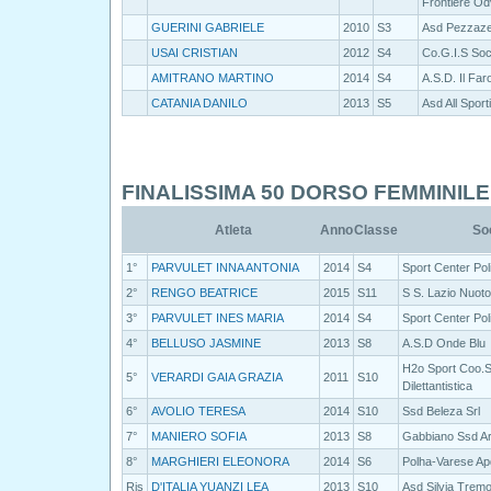
Frontiere Od
GUERINI GABRIELE
2010
S3
Asd Pezzaz
USAI CRISTIAN
2012
S4
Co.G.I.S Soc
AMITRANO MARTINO
2014
S4
A.S.D. Il Far
CATANIA DANILO
2013
S5
Asd All Sport
FINALISSIMA 50 DORSO FEMMINILE
Atleta
Anno
Classe
So
1°
PARVULET INNA ANTONIA
2014
S4
Sport Center Pol
2°
RENGO BEATRICE
2015
S11
S S. Lazio Nuoto
3°
PARVULET INES MARIA
2014
S4
Sport Center Pol
4°
BELLUSO JASMINE
2013
S8
A.S.D Onde Blu
H2o Sport Coo.S
5°
VERARDI GAIA GRAZIA
2011
S10
Dilettantistica
6°
AVOLIO TERESA
2014
S10
Ssd Beleza Srl
7°
MANIERO SOFIA
2013
S8
Gabbiano Ssd Ar
8°
MARGHIERI ELEONORA
2014
S6
Polha-Varese Ap
Ris
D'ITALIA YUANZI LEA
2013
S10
Asd Silvia Trem