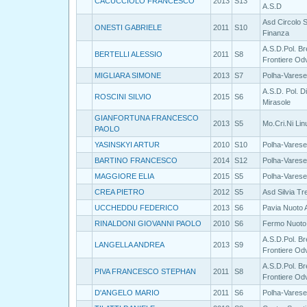
CACUCCIOLO FRANCESCO
2013
S13
A.S.D
Asd Circolo S
ONESTI GABRIELE
2011
S10
Finanza
A.S.D.Pol. B
BERTELLI ALESSIO
2011
S8
Frontiere Od
MIGLIARA SIMONE
2013
S7
Polha-Varese
A.S.D. Pol. D
ROSCINI SILVIO
2015
S6
Mirasole
GIANFORTUNA FRANCESCO
2013
S5
Mo.Cri.Ni Lin
PAOLO
YASINSKYI ARTUR
2010
S10
Polha-Varese
BARTINO FRANCESCO
2014
S12
Polha-Varese
MAGGIORE ELIA
2015
S5
Polha-Varese
CREA PIETRO
2012
S5
Asd Silvia T
UCCHEDDU FEDERICO
2013
S6
Pavia Nuoto 
RINALDONI GIOVANNI PAOLO
2010
S6
Fermo Nuoto 
A.S.D.Pol. B
LANGELLA ANDREA
2013
S9
Frontiere Od
A.S.D.Pol. B
PIVA FRANCESCO STEPHAN
2011
S8
Frontiere Od
D'ANGELO MARIO
2011
S6
Polha-Varese