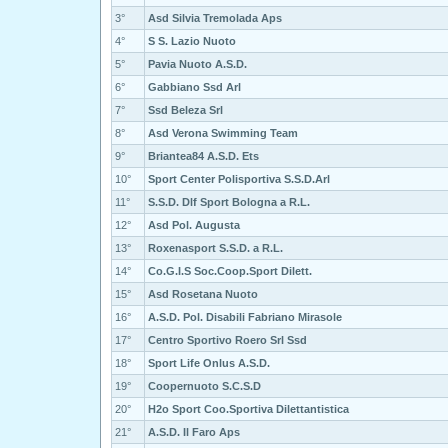
3°
Asd Silvia Tremolada Aps
4°
S S. Lazio Nuoto
5°
Pavia Nuoto A.S.D.
6°
Gabbiano Ssd Arl
7°
Ssd Beleza Srl
8°
Asd Verona Swimming Team
9°
Briantea84 A.S.D. Ets
10°
Sport Center Polisportiva S.S.D.Arl
11°
S.S.D. Dlf Sport Bologna a R.L.
12°
Asd Pol. Augusta
13°
Roxenasport S.S.D. a R.L.
14°
Co.G.I.S Soc.Coop.Sport Dilett.
15°
Asd Rosetana Nuoto
16°
A.S.D. Pol. Disabili Fabriano Mirasole
17°
Centro Sportivo Roero Srl Ssd
18°
Sport Life Onlus A.S.D.
19°
Coopernuoto S.C.S.D
20°
H2o Sport Coo.Sportiva Dilettantistica
21°
A.S.D. Il Faro Aps