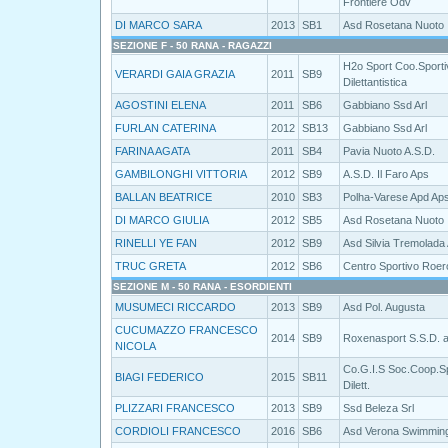
Frontiere Odv
DI MARCO SARA
2013
SB1
Asd Rosetana Nuoto
SEZIONE F - 50 RANA - RAGAZZI
H2o Sport Coo.Sporti
VERARDI GAIA GRAZIA
2011
SB9
Dilettantistica
AGOSTINI ELENA
2011
SB6
Gabbiano Ssd Arl
FURLAN CATERINA
2012
SB13
Gabbiano Ssd Arl
FARINA AGATA
2011
SB4
Pavia Nuoto A.S.D.
GAMBILONGHI VITTORIA
2012
SB9
A.S.D. Il Faro Aps
BALLAN BEATRICE
2010
SB3
Polha-Varese Apd Ap
DI MARCO GIULIA
2012
SB5
Asd Rosetana Nuoto
RINELLI YE FAN
2012
SB9
Asd Silvia Tremolada
TRUC GRETA
2012
SB6
Centro Sportivo Roer
SEZIONE M - 50 RANA - ESORDIENTI
MUSUMECI RICCARDO
2013
SB9
Asd Pol. Augusta
CUCUMAZZO FRANCESCO
2014
SB9
Roxenasport S.S.D. a
NICOLA
Co.G.I.S Soc.Coop.S
BIAGI FEDERICO
2015
SB11
Dilett.
PLIZZARI FRANCESCO
2013
SB9
Ssd Beleza Srl
CORDIOLI FRANCESCO
2016
SB6
Asd Verona Swimmin