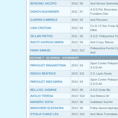
BONOMO JACOPO
2010
S6
Asd Verona Swimmin
A.S.D.Pol. Bresciana
DISHOV ALEXANDER
2011
S7
Frontiere Odv
GUERINI GABRIELE
2010
S3
Asd Pezzaze
Co.G.I.S Soc.Coop.S
USAI CRISTIAN
2012
S4
Dilett.
SICLARI PIETRO
2011
S6
A.S.D. Polisportiva T
RACITI GIORGIO MARIA
2012
S4
Asd Crazy Waves
Polisportiva Ferrini Ca
FANNI SAMUEL
2010
S12
Asd
SEZIONE F - 50 DORSO - ESORDIENTI
Sport Center Polispor
PARVULET INNA ANTONIA
2014
S4
S.S.D.Arl
RENGO BEATRICE
2015
S11
S S. Lazio Nuoto
Sport Center Polispor
PARVULET INES MARIA
2014
S4
S.S.D.Arl
BELLUSO JASMINE
2013
S8
A.S.D Onde Blu
AVOLIO TERESA
2014
S10
Ssd Beleza Srl
MANIERO SOFIA
2013
S8
Gabbiano Ssd Arl
MARGHIERI ELEONORA
2014
S6
Polha-Varese Apd Ap
D'ITALIA YUANZI LEA
2013
S10
Asd Silvia Tremolada