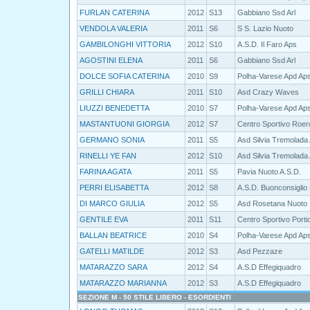
FURLAN CATERINA
2012
S13
Gabbiano Ssd Arl
VENDOLA VALERIA
2011
S6
S S. Lazio Nuoto
GAMBILONGHI VITTORIA
2012
S10
A.S.D. Il Faro Aps
AGOSTINI ELENA
2011
S6
Gabbiano Ssd Arl
DOLCE SOFIA CATERINA
2010
S9
Polha-Varese Apd Ap
GRILLI CHIARA
2011
S10
Asd Crazy Waves
LIUZZI BENEDETTA
2010
S7
Polha-Varese Apd Ap
MASTANTUONI GIORGIA
2012
S7
Centro Sportivo Roer
GERMANO SONIA
2011
S5
Asd Silvia Tremolada
RINELLI YE FAN
2012
S10
Asd Silvia Tremolada
FARINA AGATA
2011
S5
Pavia Nuoto A.S.D.
PERRI ELISABETTA
2012
S8
A.S.D. Buonconsiglio
DI MARCO GIULIA
2012
S5
Asd Rosetana Nuoto
GENTILE EVA
2011
S11
Centro Sportivo Porti
BALLAN BEATRICE
2010
S4
Polha-Varese Apd Ap
GATELLI MATILDE
2012
S3
Asd Pezzaze
MATARAZZO SARA
2012
S4
A.S.D Effegiquadro
MATARAZZO MARIANNA
2012
S3
A.S.D Effegiquadro
SEZIONE M - 50 STILE LIBERO - ESORDIENTI