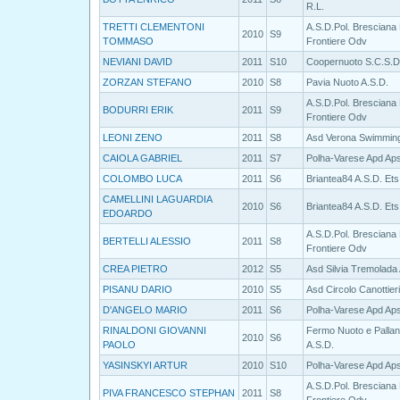
R.L.
TRETTI CLEMENTONI
A.S.D.Pol. Bresciana
2010
S9
TOMMASO
Frontiere Odv
NEVIANI DAVID
2011
S10
Coopernuoto S.C.S.D
ZORZAN STEFANO
2010
S8
Pavia Nuoto A.S.D.
A.S.D.Pol. Bresciana
BODURRI ERIK
2011
S9
Frontiere Odv
LEONI ZENO
2011
S8
Asd Verona Swimmin
CAIOLA GABRIEL
2011
S7
Polha-Varese Apd Ap
COLOMBO LUCA
2011
S6
Briantea84 A.S.D. Ets
CAMELLINI LAGUARDIA
2010
S6
Briantea84 A.S.D. Ets
EDOARDO
A.S.D.Pol. Bresciana
BERTELLI ALESSIO
2011
S8
Frontiere Odv
CREA PIETRO
2012
S5
Asd Silvia Tremolada
PISANU DARIO
2010
S5
Asd Circolo Canottier
D'ANGELO MARIO
2011
S6
Polha-Varese Apd Ap
RINALDONI GIOVANNI
Fermo Nuoto e Pallan
2010
S6
PAOLO
A.S.D.
YASINSKYI ARTUR
2010
S10
Polha-Varese Apd Ap
A.S.D.Pol. Bresciana
PIVA FRANCESCO STEPHAN
2011
S8