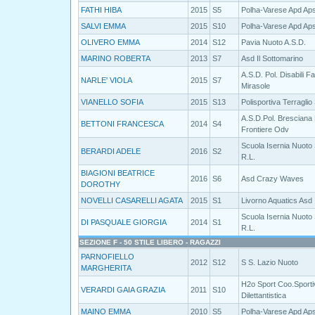
FATHI HIBA
2015
S5
Polha-Varese Apd Ap
SALVI EMMA
2015
S10
Polha-Varese Apd Ap
OLIVERO EMMA
2014
S12
Pavia Nuoto A.S.D.
MARINO ROBERTA
2013
S7
Asd Il Sottomarino
A.S.D. Pol. Disabili F
NARLE' VIOLA
2015
S7
Mirasole
VIANELLO SOFIA
2015
S13
Polisportiva Terraglio
A.S.D.Pol. Bresciana
BETTONI FRANCESCA
2014
S4
Frontiere Odv
Scuola Isernia Nuoto 
BERARDI ADELE
2016
S2
R.L.
BIAGIONI BEATRICE
2016
S6
Asd Crazy Waves
DOROTHY
NOVELLI CASARELLI AGATA
2015
S1
Livorno Aquatics Asd
Scuola Isernia Nuoto 
DI PASQUALE GIORGIA
2014
S1
R.L.
SEZIONE F - 50 STILE LIBERO - RAGAZZI
PARNOFIELLO
2012
S12
S S. Lazio Nuoto
MARGHERITA
H2o Sport Coo.Sporti
VERARDI GAIA GRAZIA
2011
S10
Dilettantistica
MAINO EMMA
2010
S5
Polha-Varese Apd Ap