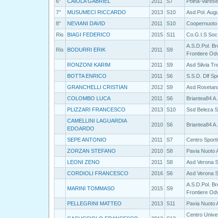
6°
CAIOLA GABRIEL
2011
S7
Polha-Varese
7°
MUSUMECI RICCARDO
2013
S10
Asd Pol. Aug
8°
NEVIANI DAVID
2011
S10
Coopernuoto
Ris
BIAGI FEDERICO
2015
S11
Co.G.I.S Soc.
A.S.D.Pol. B
Ris
BODURRI ERIK
2011
S9
Frontiere Od
RONZONI KARIM
2011
S9
Asd Silvia T
BOTTA ENRICO
2011
S6
S.S.D. Dlf Sp
GRANCHELLI CRISTIAN
2012
S9
Asd Rosetan
COLOMBO LUCA
2011
S6
Briantea84 A.
PLIZZARI FRANCESCO
2013
S10
Ssd Beleza S
CAMELLINI LAGUARDIA
2010
S6
Briantea84 A.
EDOARDO
SEPE ANTONIO
2011
S7
Centro Sporti
ZORZAN STEFANO
2010
S8
Pavia Nuoto 
LEONI ZENO
2011
S8
Asd Verona 
CORDIOLI FRANCESCO
2016
S6
Asd Verona 
A.S.D.Pol. B
MARINI TOMMASO
2015
S9
Frontiere Od
PELLEGRINI MATTEO
2013
S11
Pavia Nuoto 
Centro Univer