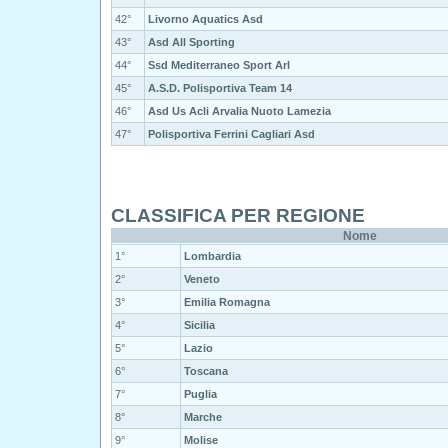
42°
Livorno Aquatics Asd
43°
Asd All Sporting
44°
Ssd Mediterraneo Sport Arl
45°
A.S.D. Polisportiva Team 14
46°
Asd Us Acli Arvalia Nuoto Lamezia
47°
Polisportiva Ferrini Cagliari Asd
CLASSIFICA PER REGIONE
Nome
1°
Lombardia
2°
Veneto
3°
Emilia Romagna
4°
Sicilia
5°
Lazio
6°
Toscana
7°
Puglia
8°
Marche
9°
Molise