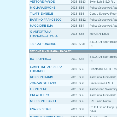
VETTORE PARIDE
2015
SB13
Swim Lab S.S.D R.L
MIGLIARA SIMONE
2013
SB6
Polha-Varese Apd Ap
TILATTI DANIELE
2013
SB8
Centro Sportivo Roer
BARTINO FRANCESCO
2014
SB12
Polha-Varese Apd Ap
MAGGIORE ELIA
2015
SB4
Polha-Varese Apd Ap
GIANFORTUNA
2013
SB5
Mo.Cri.Ni Linus
FRANCESCO PAOLO
S.S.D. Dlf Sport Bolo
TARGA LEONARDO
2015
SB11
R.L.
SEZIONE M - 50 RANA - RAGAZZI
S.S.D. Dlf Sport Bolo
BOTTA ENRICO
2011
SB6
R.L.
CAMELLINI LAGUARDIA
2010
SB6
Briantea84 A.S.D. Ets
EDOARDO
RONZONI KARIM
2011
SB9
Asd Silvia Tremolada
ZORZAN STEFANO
2010
SB8
Pavia Nuoto A.S.D.
LEONI ZENO
2011
SB8
Asd Verona Swimmin
CREA PIETRO
2012
SB5
Asd Silvia Tremolada
MUCCIONE DANIELE
2010
SB5
S S. Lazio Nuoto
Co.G.I.S Soc.Coop.S
USAI CRISTIAN
2012
SB2
Dilett.