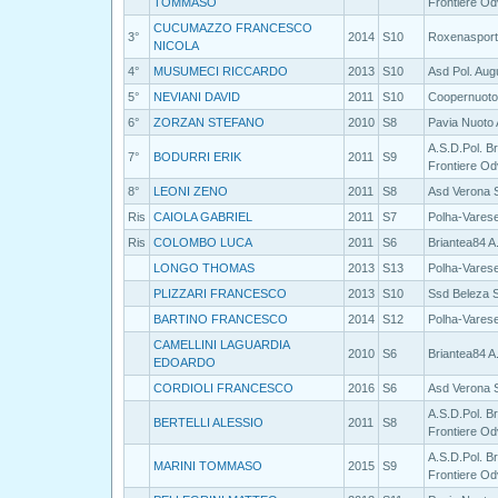
TOMMASO
Frontiere Od
CUCUMAZZO FRANCESCO
3°
2014
S10
Roxenasport 
NICOLA
4°
MUSUMECI RICCARDO
2013
S10
Asd Pol. Aug
5°
NEVIANI DAVID
2011
S10
Coopernuoto
6°
ZORZAN STEFANO
2010
S8
Pavia Nuoto 
A.S.D.Pol. B
7°
BODURRI ERIK
2011
S9
Frontiere Od
8°
LEONI ZENO
2011
S8
Asd Verona
Ris
CAIOLA GABRIEL
2011
S7
Polha-Vares
Ris
COLOMBO LUCA
2011
S6
Briantea84 A
LONGO THOMAS
2013
S13
Polha-Vares
PLIZZARI FRANCESCO
2013
S10
Ssd Beleza S
BARTINO FRANCESCO
2014
S12
Polha-Vares
CAMELLINI LAGUARDIA
2010
S6
Briantea84 A
EDOARDO
CORDIOLI FRANCESCO
2016
S6
Asd Verona
A.S.D.Pol. B
BERTELLI ALESSIO
2011
S8
Frontiere Od
A.S.D.Pol. B
MARINI TOMMASO
2015
S9
Frontiere Od