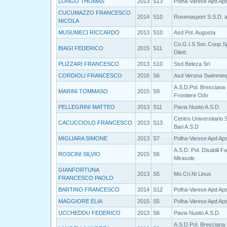
LONGO THOMAS
2013
S13
Polha-Varese Apd Ap
CUCUMAZZO FRANCESCO
2014
S10
Roxenasport S.S.D. a
NICOLA
MUSUMECI RICCARDO
2013
S10
Asd Pol. Augusta
Co.G.I.S Soc.Coop.S
BIAGI FEDERICO
2015
S11
Dilett.
PLIZZARI FRANCESCO
2013
S10
Ssd Beleza Srl
CORDIOLI FRANCESCO
2016
S6
Asd Verona Swimmin
A.S.D.Pol. Bresciana
MARINI TOMMASO
2015
S9
Frontiere Odv
PELLEGRINI MATTEO
2013
S11
Pavia Nuoto A.S.D.
Centro Universitario 
CACUCCIOLO FRANCESCO
2013
S13
Bari A.S.D
MIGLIARA SIMONE
2013
S7
Polha-Varese Apd Ap
A.S.D. Pol. Disabili F
ROSCINI SILVIO
2015
S6
Mirasole
GIANFORTUNA
2013
S5
Mo.Cri.Ni Linus
FRANCESCO PAOLO
BARTINO FRANCESCO
2014
S12
Polha-Varese Apd Ap
MAGGIORE ELIA
2015
S5
Polha-Varese Apd Ap
UCCHEDDU FEDERICO
2013
S6
Pavia Nuoto A.S.D.
A.S.D.Pol. Bresciana