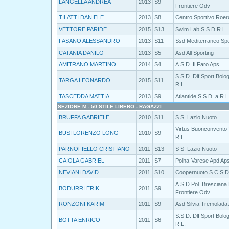
LANGELLA ANDREA
2013
S9
Frontiere Odv
TILATTI DANIELE
2013
S8
Centro Sportivo Roer
VETTORE PARIDE
2015
S13
Swim Lab S.S.D R.L
FASANO ALESSANDRO
2013
S11
Ssd Mediterraneo Spor
CATANIA DANILO
2013
S5
Asd All Sporting
AMITRANO MARTINO
2014
S4
A.S.D. Il Faro Aps
S.S.D. Dlf Sport Bolo
TARGA LEONARDO
2015
S11
R.L.
TASCEDDA MATTIA
2013
S9
Atlantide S.S.D. a R.L
SEZIONE M - 50 STILE LIBERO - RAGAZZI
BRUFFA GABRIELE
2010
S11
S S. Lazio Nuoto
Virtus Buonconvento 
BUSI LORENZO LONG
2010
S9
R.L.
PARNOFIELLO CRISTIANO
2011
S13
S S. Lazio Nuoto
CAIOLA GABRIEL
2011
S7
Polha-Varese Apd Ap
NEVIANI DAVID
2011
S10
Coopernuoto S.C.S.D
A.S.D.Pol. Bresciana
BODURRI ERIK
2011
S9
Frontiere Odv
RONZONI KARIM
2011
S9
Asd Silvia Tremolada
S.S.D. Dlf Sport Bolo
BOTTA ENRICO
2011
S6
R.L.