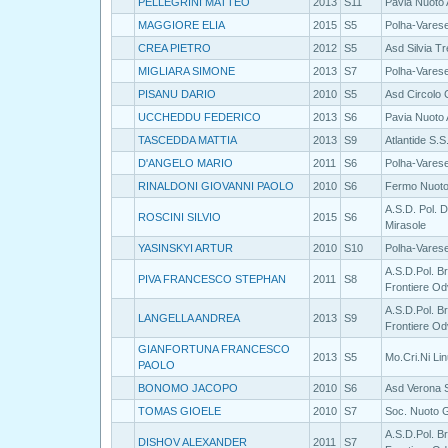
PELLEGRINI MATTEO
2013
S11
Pavia Nuoto 
MAGGIORE ELIA
2015
S5
Polha-Vares
CREA PIETRO
2012
S5
Asd Silvia T
MIGLIARA SIMONE
2013
S7
Polha-Vares
PISANU DARIO
2010
S5
Asd Circolo C
UCCHEDDU FEDERICO
2013
S6
Pavia Nuoto 
TASCEDDA MATTIA
2013
S9
Atlantide S.S
D'ANGELO MARIO
2011
S6
Polha-Vares
RINALDONI GIOVANNI PAOLO
2010
S6
Fermo Nuoto 
A.S.D. Pol. D
ROSCINI SILVIO
2015
S6
Mirasole
YASINSKYI ARTUR
2010
S10
Polha-Vares
A.S.D.Pol. B
PIVA FRANCESCO STEPHAN
2011
S8
Frontiere Od
A.S.D.Pol. B
LANGELLA ANDREA
2013
S9
Frontiere Od
GIANFORTUNA FRANCESCO
2013
S5
Mo.Cri.Ni Li
PAOLO
BONOMO JACOPO
2010
S6
Asd Verona
TOMAS GIOELE
2010
S7
Soc. Nuoto 
A.S.D.Pol. B
DISHOV ALEXANDER
2011
S7