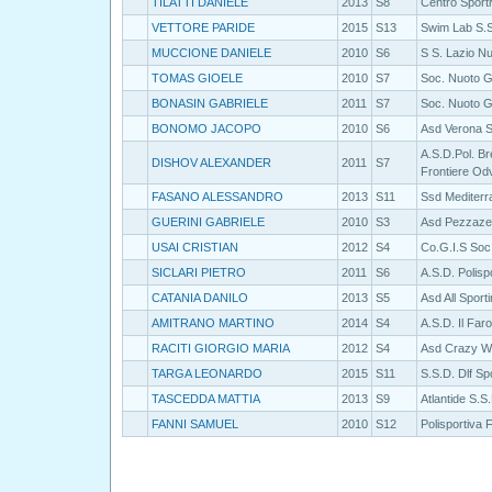
TILATTI DANIELE
2013
S8
Centro Sport
VETTORE PARIDE
2015
S13
Swim Lab S.
MUCCIONE DANIELE
2010
S6
S S. Lazio N
TOMAS GIOELE
2010
S7
Soc. Nuoto 
BONASIN GABRIELE
2011
S7
Soc. Nuoto 
BONOMO JACOPO
2010
S6
Asd Verona 
A.S.D.Pol. B
DISHOV ALEXANDER
2011
S7
Frontiere Od
FASANO ALESSANDRO
2013
S11
Ssd Mediterra
GUERINI GABRIELE
2010
S3
Asd Pezzaze
USAI CRISTIAN
2012
S4
Co.G.I.S Soc.
SICLARI PIETRO
2011
S6
A.S.D. Polisp
CATANIA DANILO
2013
S5
Asd All Sport
AMITRANO MARTINO
2014
S4
A.S.D. Il Far
RACITI GIORGIO MARIA
2012
S4
Asd Crazy 
TARGA LEONARDO
2015
S11
S.S.D. Dlf Sp
TASCEDDA MATTIA
2013
S9
Atlantide S.S
FANNI SAMUEL
2010
S12
Polisportiva F