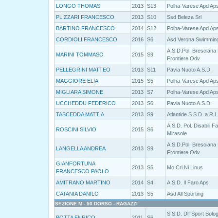
LONGO THOMAS
2013
S13
Polha-Varese Apd Ap
PLIZZARI FRANCESCO
2013
S10
Ssd Beleza Srl
BARTINO FRANCESCO
2014
S12
Polha-Varese Apd Ap
CORDIOLI FRANCESCO
2016
S6
Asd Verona Swimmin
A.S.D.Pol. Bresciana
MARINI TOMMASO
2015
S9
Frontiere Odv
PELLEGRINI MATTEO
2013
S11
Pavia Nuoto A.S.D.
MAGGIORE ELIA
2015
S5
Polha-Varese Apd Ap
MIGLIARA SIMONE
2013
S7
Polha-Varese Apd Ap
UCCHEDDU FEDERICO
2013
S6
Pavia Nuoto A.S.D.
TASCEDDA MATTIA
2013
S9
Atlantide S.S.D. a R.L
A.S.D. Pol. Disabili F
ROSCINI SILVIO
2015
S6
Mirasole
A.S.D.Pol. Bresciana
LANGELLA ANDREA
2013
S9
Frontiere Odv
GIANFORTUNA
2013
S5
Mo.Cri.Ni Linus
FRANCESCO PAOLO
AMITRANO MARTINO
2014
S4
A.S.D. Il Faro Aps
CATANIA DANILO
2013
S5
Asd All Sporting
SEZIONE M - 50 DORSO - RAGAZZI
S.S.D. Dlf Sport Bolo
BOTTA ENRICO
2011
S6