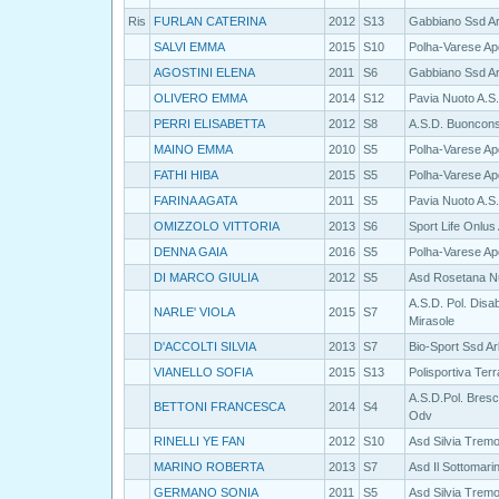
Ris
FURLAN CATERINA
2012
S13
Gabbiano Ssd Ar
SALVI EMMA
2015
S10
Polha-Varese Ap
AGOSTINI ELENA
2011
S6
Gabbiano Ssd Ar
OLIVERO EMMA
2014
S12
Pavia Nuoto A.S
PERRI ELISABETTA
2012
S8
A.S.D. Buoncons
MAINO EMMA
2010
S5
Polha-Varese Ap
FATHI HIBA
2015
S5
Polha-Varese Ap
FARINA AGATA
2011
S5
Pavia Nuoto A.S
OMIZZOLO VITTORIA
2013
S6
Sport Life Onlus
DENNA GAIA
2016
S5
Polha-Varese Ap
DI MARCO GIULIA
2012
S5
Asd Rosetana N
A.S.D. Pol. Disab
NARLE' VIOLA
2015
S7
Mirasole
D'ACCOLTI SILVIA
2013
S7
Bio-Sport Ssd Ar
VIANELLO SOFIA
2015
S13
Polisportiva Terr
A.S.D.Pol. Bresc
BETTONI FRANCESCA
2014
S4
Odv
RINELLI YE FAN
2012
S10
Asd Silvia Trem
MARINO ROBERTA
2013
S7
Asd Il Sottomari
GERMANO SONIA
2011
S5
Asd Silvia Trem