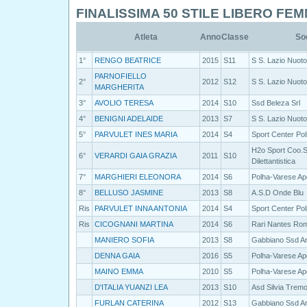
FINALISSIMA 50 STILE LIBERO FEM
Atleta
Anno
Classe
So
1°
RENGO BEATRICE
2015
S11
S S. Lazio Nuoto
PARNOFIELLO
2°
2012
S12
S S. Lazio Nuoto
MARGHERITA
3°
AVOLIO TERESA
2014
S10
Ssd Beleza Srl
4°
BENIGNI ADELAIDE
2013
S7
S S. Lazio Nuoto
5°
PARVULET INES MARIA
2014
S4
Sport Center Pol
H2o Sport Coo.S
6°
VERARDI GAIA GRAZIA
2011
S10
Dilettantistica
7°
MARGHIERI ELEONORA
2014
S6
Polha-Varese Ap
8°
BELLUSO JASMINE
2013
S8
A.S.D Onde Blu
Ris
PARVULET INNA ANTONIA
2014
S4
Sport Center Pol
Ris
CICOGNANI MARTINA
2014
S6
Rari Nantes Ro
MANIERO SOFIA
2013
S8
Gabbiano Ssd Ar
DENNA GAIA
2016
S5
Polha-Varese Ap
MAINO EMMA
2010
S5
Polha-Varese Ap
D'ITALIA YUANZI LEA
2013
S10
Asd Silvia Trem
FURLAN CATERINA
2012
S13
Gabbiano Ssd Ar