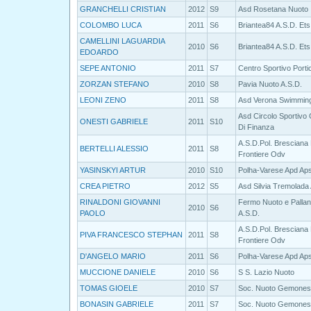
GRANCHELLI CRISTIAN
2012
S9
Asd Rosetana Nuoto
COLOMBO LUCA
2011
S6
Briantea84 A.S.D. Ets
CAMELLINI LAGUARDIA
2010
S6
Briantea84 A.S.D. Ets
EDOARDO
SEPE ANTONIO
2011
S7
Centro Sportivo Porti
ZORZAN STEFANO
2010
S8
Pavia Nuoto A.S.D.
LEONI ZENO
2011
S8
Asd Verona Swimmin
Asd Circolo Sportivo
ONESTI GABRIELE
2011
S10
Di Finanza
A.S.D.Pol. Bresciana
BERTELLI ALESSIO
2011
S8
Frontiere Odv
YASINSKYI ARTUR
2010
S10
Polha-Varese Apd Ap
CREA PIETRO
2012
S5
Asd Silvia Tremolada
RINALDONI GIOVANNI
Fermo Nuoto e Pallan
2010
S6
PAOLO
A.S.D.
A.S.D.Pol. Bresciana
PIVA FRANCESCO STEPHAN
2011
S8
Frontiere Odv
D'ANGELO MARIO
2011
S6
Polha-Varese Apd Ap
MUCCIONE DANIELE
2010
S6
S S. Lazio Nuoto
TOMAS GIOELE
2010
S7
Soc. Nuoto Gemonese
BONASIN GABRIELE
2011
S7
Soc. Nuoto Gemonese