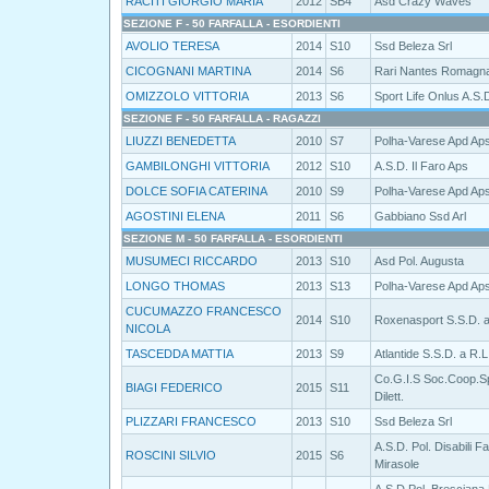
RACITI GIORGIO MARIA
2012
SB4
Asd Crazy Waves
SEZIONE F - 50 FARFALLA - ESORDIENTI
AVOLIO TERESA
2014
S10
Ssd Beleza Srl
CICOGNANI MARTINA
2014
S6
Rari Nantes Romagn
OMIZZOLO VITTORIA
2013
S6
Sport Life Onlus A.S.
SEZIONE F - 50 FARFALLA - RAGAZZI
LIUZZI BENEDETTA
2010
S7
Polha-Varese Apd Ap
GAMBILONGHI VITTORIA
2012
S10
A.S.D. Il Faro Aps
DOLCE SOFIA CATERINA
2010
S9
Polha-Varese Apd Ap
AGOSTINI ELENA
2011
S6
Gabbiano Ssd Arl
SEZIONE M - 50 FARFALLA - ESORDIENTI
MUSUMECI RICCARDO
2013
S10
Asd Pol. Augusta
LONGO THOMAS
2013
S13
Polha-Varese Apd Ap
CUCUMAZZO FRANCESCO
2014
S10
Roxenasport S.S.D. a
NICOLA
TASCEDDA MATTIA
2013
S9
Atlantide S.S.D. a R.L
Co.G.I.S Soc.Coop.S
BIAGI FEDERICO
2015
S11
Dilett.
PLIZZARI FRANCESCO
2013
S10
Ssd Beleza Srl
A.S.D. Pol. Disabili F
ROSCINI SILVIO
2015
S6
Mirasole