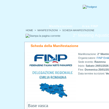
Manifestazioni
Area FINP
HOME
>
MANIFESTAZIONI
> SCHEDA MANIFESTAZIONE
2° Meeting Aquat
Scheda della Manifestazione
Manifestazione:
2° Meeti
Organizzatore:
FINP Emil
Sede evento:
Ravenna
Inizio:
Sabato 24/01/2026
Fine:
Domenica 25/01/20
Data termine iscrizioni:
Ve
Base vasca