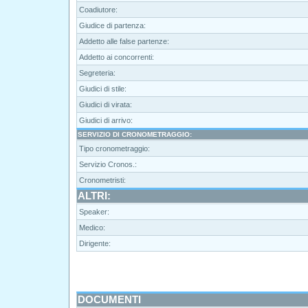
Coadiutore:
Giudice di partenza:
Addetto alle false partenze:
Addetto ai concorrenti:
Segreteria:
Giudici di stile:
Giudici di virata:
Giudici di arrivo:
SERVIZIO DI CRONOMETRAGGIO:
Tipo cronometraggio:
Servizio Cronos.:
Cronometristi:
ALTRI:
Speaker:
Medico:
Dirigente:
DOCUMENTI