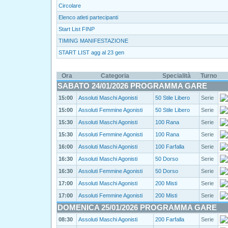
Circolare
Elenco atleti partecipanti
Start List FINP
TIMING MANIFESTAZIONE
START LIST agg al 23 gen
Ora
Categoria
Specialità
Turno
SABATO 24/01/2026 PROGRAMMA GARE
15:00
Assoluti Maschi Agonisti
50 Stile Libero
Serie
15:00
Assoluti Femmine Agonisti
50 Stile Libero
Serie
15:30
Assoluti Maschi Agonisti
100 Rana
Serie
15:30
Assoluti Femmine Agonisti
100 Rana
Serie
16:00
Assoluti Maschi Agonisti
100 Farfalla
Serie
16:30
Assoluti Maschi Agonisti
50 Dorso
Serie
16:30
Assoluti Femmine Agonisti
50 Dorso
Serie
17:00
Assoluti Maschi Agonisti
200 Misti
Serie
17:00
Assoluti Femmine Agonisti
200 Misti
Serie
DOMENICA 25/01/2026 PROGRAMMA GARE
08:30
Assoluti Maschi Agonisti
200 Farfalla
Serie