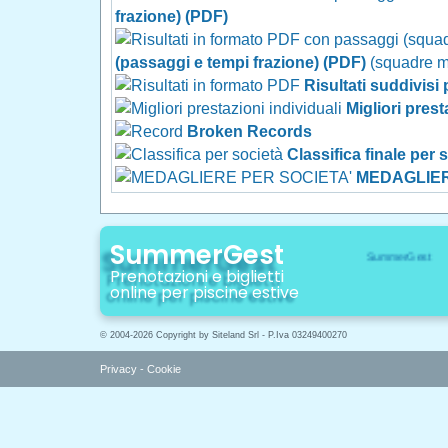
frazione) (PDF)
(passaggi e tempi frazione) (PDF)
(squadre mil
Risultati suddivisi
Migliori prest
Broken Records
Classifica finale per 
MEDAGLIER
SummerGest
Prenotazioni e biglietti
online per piscine estive
© 2004-2026 Copyright by Siteland Srl - P.Iva 03249400270
Privacy
-
Cookie