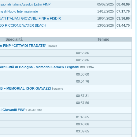
ionati Italiani Assoluti Estivi FINP
05/07/2025
08:46.99
ng di Nuoto Internazionale
14/12/2025
07:17.76
TI ITALIANI GIOVANILI FINP e FISDIR
18/04/2026
03:36.86
EO RICCIONE WATER BEACH
13/06/2026
09:44.70
Specialità
Tempo
oto FINP “CITTA’ DI TRADATE”
Tradate
00:53.86
00:58.86
 Torri Città di Bologna - Memorial Carmen Fergnani
BOLOGNA
00:58.00
00:54.76
HB – MEMORIAL IGOR GIAVAZZI
Bergamo
00:57.31
00:57.56
i Giovanili FINP
Lido di Ostia
01:46.65
00:48.06
03:39.65