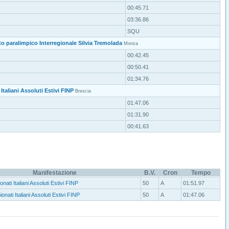
00:45.71
03:36.86
SQU
to paralimpico Interregionale Silvia Tremolada
Monza
00:42.45
00:50.41
01:34.76
Italiani Assoluti Estivi FINP
Brescia
01:47.06
01:31.90
00:41.63
Manifestazione
B.V.
Cron
Tempo
nati Italiani Assoluti Estivi FINP
50
A
01:51.97
onati Italiani Assoluti Estivi FINP
50
A
01:47.06