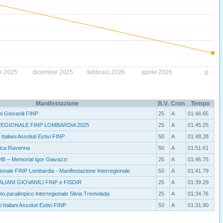
re 2025
dicembre 2025
febbraio 2026
aprile 2026
g…
Manifestazione
B.V.
Cron
Tempo
ni Giovanili FINP
25
A
01:46.65
EGIONALE FINP LOMBARDIA 2025
25
A
01:45.25
Italiani Assoluti Estivi FINP
50
A
01:48.28
tica Ravenna
50
A
01:51.61
HB – Memorial Igor Giavazzi
25
A
01:46.75
nale FINP Lombardia - Manifestazione Interregionale
50
A
01:41.79
LIANI GIOVANILI FINP e FISDIR
25
A
01:39.29
to paralimpico Interregionale Silvia Tremolada
25
A
01:34.76
 Italiani Assoluti Estivi FINP
50
A
01:31.90