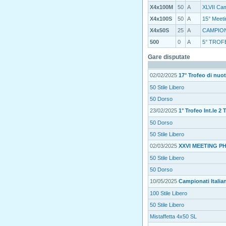
X4x100M
50
A
XLVII Camp
X4x100S
50
A
15° Meeti
X4x50S
25
A
CAMPIONA
500
0
A
5° TROF
Gare disputate
02/02/2025
17° Trofeo di nu
50 Stile Libero
50 Dorso
23/02/2025
1° Trofeo Int.le 2
50 Dorso
50 Stile Libero
02/03/2025
XXVI MEETING P
50 Stile Libero
50 Dorso
10/05/2025
Campionati Italian
100 Stile Libero
50 Stile Libero
Mistaffetta 4x50 SL