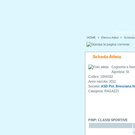
Manifesta
HOME
> Elenco Atleti > Scheda 
Scheda Atleta
Cognome e No
Agonista: SI
Codice: 1004332
Anno nascita: 2011
Società:
ASD Pol. Bresciana N
Categoria: RAGAZZI
FINP: CLASSI SPORTIVE