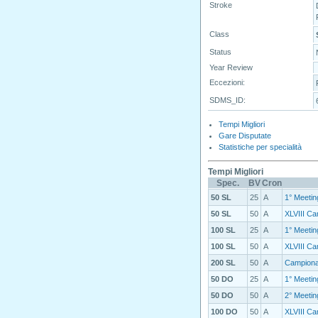
Stroke
Class
Status
Year Review
Eccezioni:
SDMS_ID:
Tempi Migliori
Gare Disputate
Statistiche per specialità
Tempi Migliori
Spec.
BV
Cron
50 SL
25
A
1° Meetin
50 SL
50
A
XLVIII Cam
100 SL
25
A
1° Meetin
100 SL
50
A
XLVIII Cam
200 SL
50
A
Campionat
50 DO
25
A
1° Meetin
50 DO
50
A
2° Meeti
100 DO
50
A
XLVIII Cam