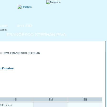
zioni
Area FINP
Atleta
FRANCESCO STEPHAN PIVA
me:
PIVA FRANCESCO STEPHAN
o Frontiere
S
SM
SB
Stile Libero