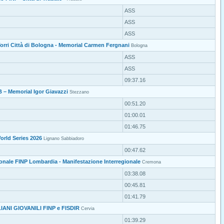
ASS
ASS
ASS
 Torri Città di Bologna - Memorial Carmen Fergnani
Bologna
ASS
ASS
09:37.16
 – Memorial Igor Giavazzi
Stezzano
00:51.20
01:00.01
01:46.75
rld Series 2026
Lignano Sabbiadoro
00:47.62
nale FINP Lombardia - Manifestazione Interregionale
Cremona
03:38.08
00:45.81
01:41.79
IANI GIOVANILI FINP e FISDIR
Cervia
01:39.29