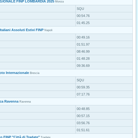
GIONALE FINP LOMBARDIA 2025
Monza
SQU
00:54.76
01:45.25
taliani Assoluti Estivi FINP
Napoli
00:49.16
01:51.97
08:46.99
01:48.28
09:36.69
oto Internazionale
Brescia
SQU
00:59.35
07:17.76
ica Ravenna
Ravenna
00:48.85
00:57.15
03:56.76
01:51.61
o FINP "Città di Tradate"
Tradate