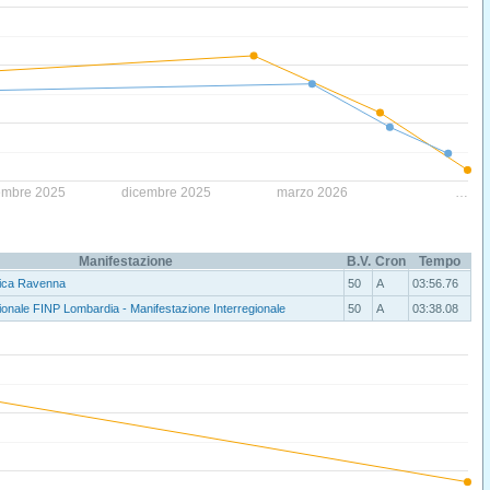
embre 2025
dicembre 2025
marzo 2026
…
Manifestazione
B.V.
Cron
Tempo
tica Ravenna
50
A
03:56.76
nale FINP Lombardia - Manifestazione Interregionale
50
A
03:38.08