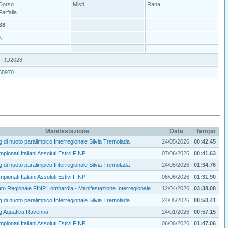
Dorso
Misti
Rana
Farfalla
S8
-
-
N
FRD2028
68970
Manifestazione
Data
Tempo
g di nuoto paralimpico Interregionale Silvia Tremolada
24/05/2026
00:42.45
pionati Italiani Assoluti Estivi FINP
07/06/2026
00:41.63
g di nuoto paralimpico Interregionale Silvia Tremolada
24/05/2026
01:34.76
pionati Italiani Assoluti Estivi FINP
06/06/2026
01:31.90
o Regionale FINP Lombardia - Manifestazione Interregionale
12/04/2026
03:38.08
g di nuoto paralimpico Interregionale Silvia Tremolada
24/05/2026
00:50.41
ng Aquatica Ravenna
24/01/2026
00:57.15
pionati Italiani Assoluti Estivi FINP
06/06/2026
01:47.06