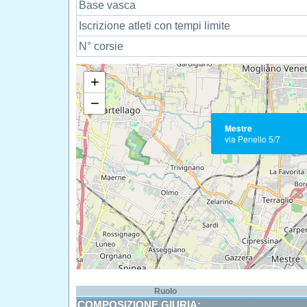
Base vasca
Iscrizione atleti con tempi limite
N° corsie
+
−
Mestre
via Penello 5/7
Ruolo
COMPOSIZIONE GIURIA: