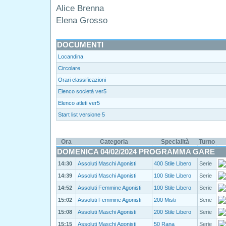
Alice Brenna
Elena Grosso
DOCUMENTI
Locandina
Circolare
Orari classificazioni
Elenco società ver5
Elenco atleti ver5
Start list versione 5
Ora
Categoria
Specialità
Turno
DOMENICA 04/02/2024 PROGRAMMA GARE
14:30
Assoluti Maschi Agonisti
400 Stile Libero
Serie
14:39
Assoluti Maschi Agonisti
100 Stile Libero
Serie
14:52
Assoluti Femmine Agonisti
100 Stile Libero
Serie
15:02
Assoluti Femmine Agonisti
200 Misti
Serie
15:08
Assoluti Maschi Agonisti
200 Stile Libero
Serie
15:15
Assoluti Maschi Agonisti
50 Rana
Serie