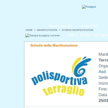
Manifestazioni
Area FINP
HOME
>
MANIFESTAZIONI
> SCHEDA MANIFESTAZIONE
XXVI Trofeo Terragl
Scheda della Manifestazione
Mani
Terr
Orga
Asd
Sede
Inizi
Fine
Data 
25/0