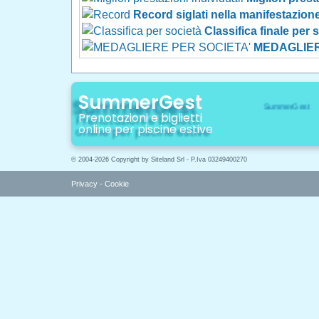
Record siglati nella manifestazion
Classifica finale per 
MEDAGLIER
SummerGest
Prenotazioni e biglietti
online per piscine estive
© 2004-2026 Copyright by Siteland Srl - P.Iva 03249400270
Privacy
-
Cookie